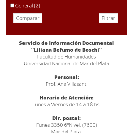
General
[2]
Servicio de Información Documental
"Liliana Befumo de Boschi"
Facultad de Humanidades
Universidad Nacional de Mar del Plata
Personal:
Prof. Ana Villasanti
Horario de Atención:
Lunes a Viernes de 14 a 18 hs.
Dir. postal:
Funes 3350 6ºNivel, (7600)
Mar del Plata,