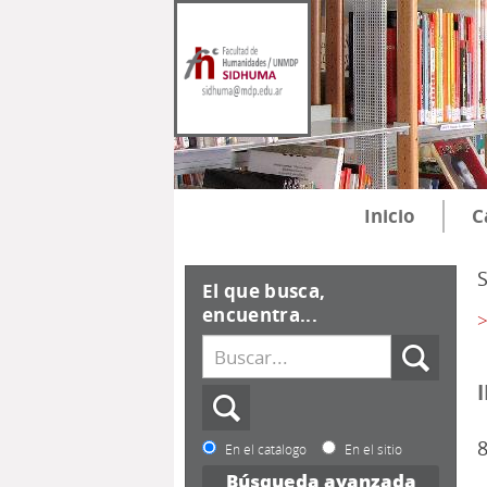
Inicio
C
El que busca,
encuentra...
>
8
En el catálogo
En el sitio
Búsqueda avanzada