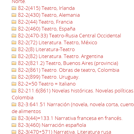
Norte.
82-2(415) Teatro, Irlanda
82-2(430) Teatro, Alemania
82-2(44) Teatro, Francia
82-2(460) Teatro, España
82-2(470-33) Teatro-Rusia Central Occidental
82-2(72) Literatura. Teatro, México
82-2(8) Literatura-Teatro
82-2(82) Literatura. Teatro. Argentina
82-2(821.2) Teatro, Buenos Aires (provincia)
82-2(861) Teatro. Obras de teatro, Colombia
82-2(899) Teatro. Uruguay.
82-2=50 Teatro = Italiano
82-211.6(861) Novelas históricas. Novelas políticas
Colombia
82-3:641.51 Narración (novela, novela corta, cuent
de alimentos
82-3(44)=133.1 Narrativa francesa en francés.
82-3(460) Narración española
82-3(470+571) Narrativa. Literatura rusa