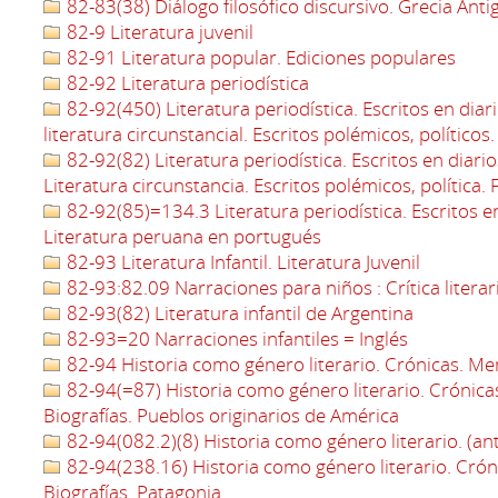
82-83(38) Diálogo filosófico discursivo. Grecia Anti
82-9 Literatura juvenil
82-91 Literatura popular. Ediciones populares
82-92 Literatura periodística
82-92(450) Literatura periodística. Escritos en diari
literatura circunstancial. Escritos polémicos, políticos. 
82-92(82) Literatura periodística. Escritos en diario
Literatura circunstancia. Escritos polémicos, política. 
82-92(85)=134.3 Literatura periodística. Escritos en d
Literatura peruana en portugués
82-93 Literatura Infantil. Literatura Juvenil
82-93:82.09 Narraciones para niños : Crítica literar
82-93(82) Literatura infantil de Argentina
82-93=20 Narraciones infantiles = Inglés
82-94 Historia como género literario. Crónicas. Mem
82-94(=87) Historia como género literario. Crónica
Biografías. Pueblos originarios de América
82-94(082.2)(8) Historia como género literario. (an
82-94(238.16) Historia como género literario. Crón
Biografías. Patagonia