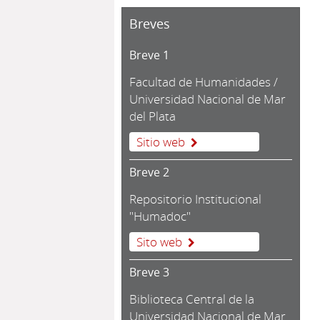
Breves
Breve 1
Facultad de Humanidades /
Universidad Nacional de Mar
del Plata
Sitio web
Breve 2
Repositorio Institucional
"Humadoc"
Sito web
Breve 3
Biblioteca Central de la
Universidad Nacional de Mar