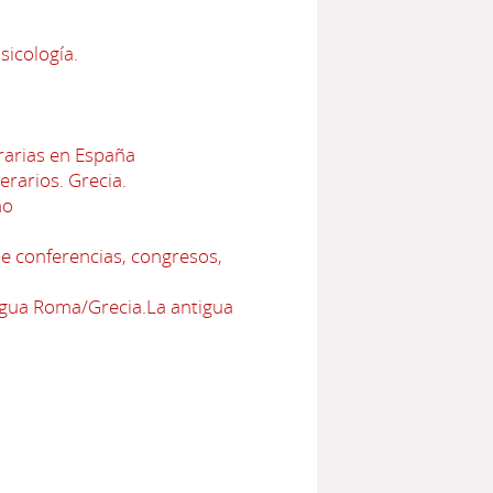
sicología.
erarias en España
terarios. Grecia.
no
e conferencias, congresos,
tigua Roma/Grecia.La antigua