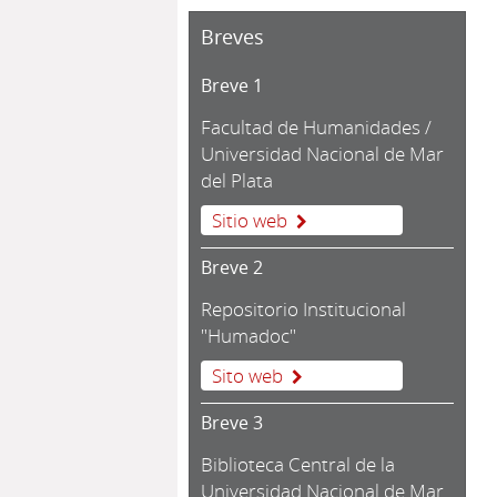
Breves
Breve 1
Facultad de Humanidades /
Universidad Nacional de Mar
del Plata
Sitio web
Breve 2
Repositorio Institucional
"Humadoc"
Sito web
Breve 3
Biblioteca Central de la
Universidad Nacional de Mar