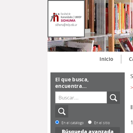
Inicio
C
El que busca,
encuentra...
>
1
En el catálogo
En el sitio
Búsqueda avanzada