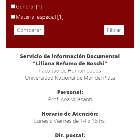
General
[1]
Material especial
[1]
Servicio de Información Documental
"Liliana Befumo de Boschi"
Facultad de Humanidades
Universidad Nacional de Mar del Plata
Personal:
Prof. Ana Villasanti
Horario de Atención:
Lunes a Viernes de 14 a 18 hs.
Dir. postal: