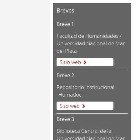
Breves
Breve 1
Facultad de Humanidades /
Universidad Nacional de Mar
del Plata
Sitio web
Breve 2
Repositorio Institucional
"Humadoc"
Sito web
Breve 3
Biblioteca Central de la
Universidad Nacional de Mar