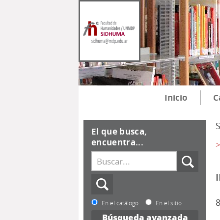
Inicio
C
El que busca,
encuentra...
>
8
En el catálogo
En el sitio
Búsqueda avanzada