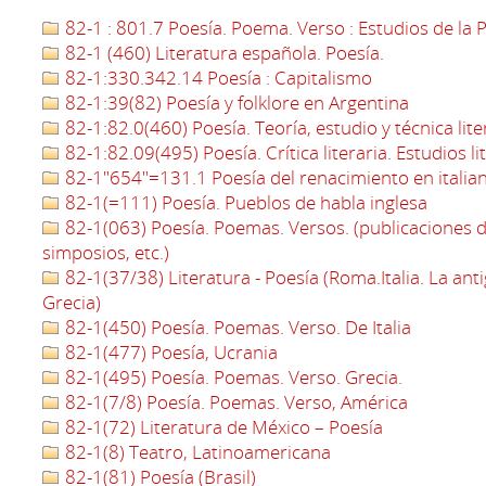
82-1 : 801.7 Poesía. Poema. Verso : Estudios de la P
82-1 (460) Literatura española. Poesía.
82-1:330.342.14 Poesía : Capitalismo
82-1:39(82) Poesía y folklore en Argentina
82-1:82.0(460) Poesía. Teoría, estudio y técnica lit
82-1:82.09(495) Poesía. Crítica literaria. Estudios li
82-1"654"=131.1 Poesía del renacimiento en italia
82-1(=111) Poesía. Pueblos de habla inglesa
82-1(063) Poesía. Poemas. Versos. (publicaciones d
simposios, etc.)
82-1(37/38) Literatura - Poesía (Roma.Italia. La an
Grecia)
82-1(450) Poesía. Poemas. Verso. De Italia
82-1(477) Poesía, Ucrania
82-1(495) Poesía. Poemas. Verso. Grecia.
82-1(7/8) Poesía. Poemas. Verso, América
82-1(72) Literatura de México – Poesía
82-1(8) Teatro, Latinoamericana
82-1(81) Poesía (Brasil)