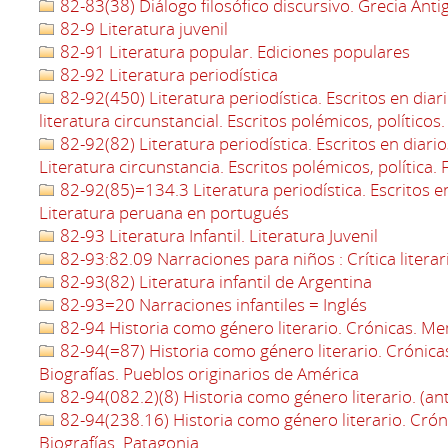
82-83(38) Diálogo filosófico discursivo. Grecia Anti
82-9 Literatura juvenil
82-91 Literatura popular. Ediciones populares
82-92 Literatura periodística
82-92(450) Literatura periodística. Escritos en diari
literatura circunstancial. Escritos polémicos, políticos. 
82-92(82) Literatura periodística. Escritos en diario
Literatura circunstancia. Escritos polémicos, política. 
82-92(85)=134.3 Literatura periodística. Escritos en d
Literatura peruana en portugués
82-93 Literatura Infantil. Literatura Juvenil
82-93:82.09 Narraciones para niños : Crítica literar
82-93(82) Literatura infantil de Argentina
82-93=20 Narraciones infantiles = Inglés
82-94 Historia como género literario. Crónicas. Mem
82-94(=87) Historia como género literario. Crónica
Biografías. Pueblos originarios de América
82-94(082.2)(8) Historia como género literario. (an
82-94(238.16) Historia como género literario. Crón
Biografías. Patagonia