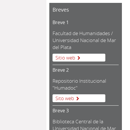
Breves
Breve 1
Facultad de Humanidades /
Universidad Nacional de Mar
del Plata
Sitio web
Breve 2
Repositorio Institucional
"Humadoc"
Sito web
Breve 3
Biblioteca Central de la
Universidad Nacional de Mar