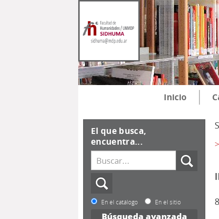
Inicio
C
El que busca,
encuentra...
>
8
En el catálogo
En el sitio
Búsqueda avanzada