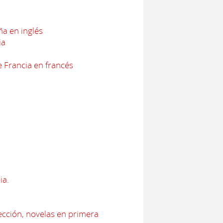
a en inglés
ia
 Francia en francés
ia.
ección, novelas en primera