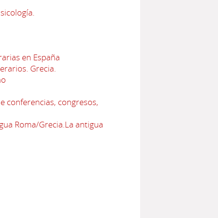
sicología.
erarias en España
terarios. Grecia.
no
e conferencias, congresos,
tigua Roma/Grecia.La antigua