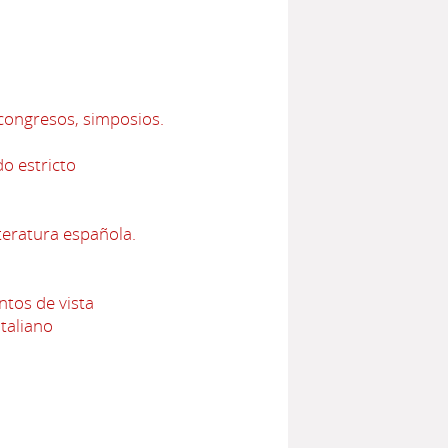
 congresos, simposios.
do estricto
iteratura española.
ntos de vista
taliano