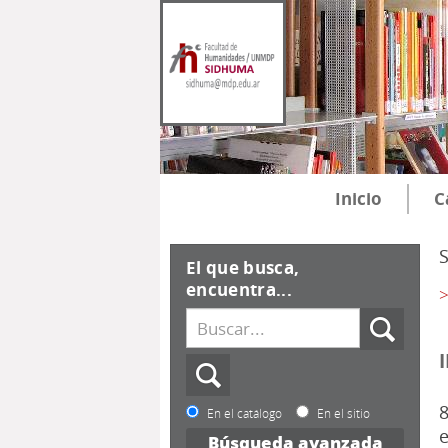
Inicio
C
El que busca,
encuentra...
>
8
En el catálogo
En el sitio
e
Búsqueda avanzada