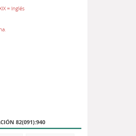
IX = Inglés
na.
IÓN 82(091):940