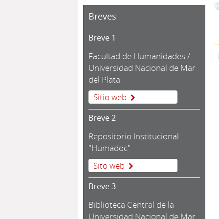
Breves
Breve 1
Facultad de Humanidades /
Universidad Nacional de Mar
del Plata
Sitio web
Breve 2
Repositorio Institucional
"Humadoc"
Sito web
Breve 3
Biblioteca Central de la
Universidad Nacional de Mar