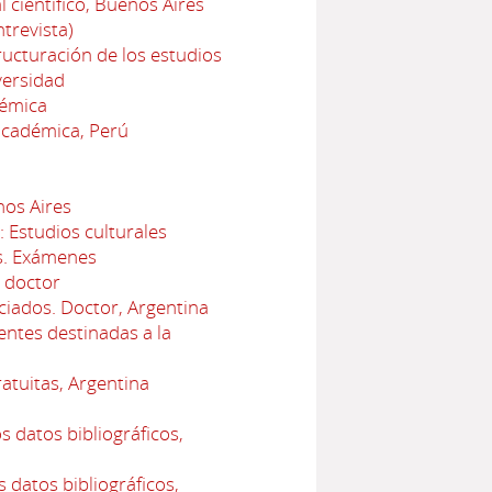
 científico, Buenos Aires
trevista)
ructuración de los estudios
versidad
démica
académica, Perú
nos Aires
: Estudios culturales
s. Exámenes
 doctor
iados. Doctor, Argentina
ntes destinadas a la
atuitas, Argentina
s datos bibliográficos,
 datos bibliográficos,