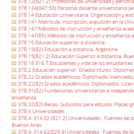
378.12(821.2) Profesores de universidad y personal
378.124(047.53) Personal docente universitario (en
378.14 Educación universitaria. Organización y est
378.141 Matrícula, inscripción, expulsión en la Uni
378.147 Métodos de instrucción y enseñanza aca
378.147(85) Métodos de instrucción y enseñanza 
378.15 Educación superior a distancia.
378.15(82) Educación a distancia, Argentina.
378.15(821.2) Educación Superior a distancia, Bue
378.18:316.7 Estudiantes y vida de los estudiantes 
378.2 Educación superior. Grados títulos. Diploma
378.22 Grados académicos. Diplomado, licenciado,
378.22(82) Grados académicos. Diplomados. Licenc
378.31(82) Fundaciones universitarias e independie
enseñanza
378.32(82) Becas. Subsidios para estudio. Plazas gr
378.4 Universidades
378.4: 314.02 (821.2) Universidades : Fuentes de lo
Buenos Aires
378.4: 314.02(825.4) Universidades : Fuentes de los