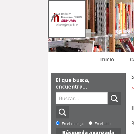
Inicio
C
El que busca,
encuentra...
>
3
En el catálogo
En el sitio
Búsqueda avanzada