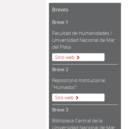
Breves
Breve 1
Facultad de Humanidades /
Universidad Nacional de Mar
del Plata
Sitio web
Breve 2
Repositorio Institucional
"Humadoc"
Sito web
Breve 3
Biblioteca Central de la
Universidad Nacional de Mar