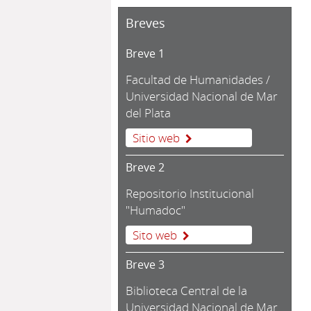
Breves
Breve 1
Facultad de Humanidades /
Universidad Nacional de Mar
del Plata
Sitio web
Breve 2
Repositorio Institucional
"Humadoc"
Sito web
Breve 3
Biblioteca Central de la
Universidad Nacional de Mar