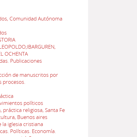
iados, Comunidad Autónoma
dos
STORIA
 LEOPOLDO;IBARGUREN,
EL OCHENTA
das. Publicaciones
cción de manuscritos por
s procesos.
ráctica
vimientos políticos
 práctica religiosa, Santa Fe
 cultura, Buenos aires
la iglesia cristiana
icas. Políticas. Economía.