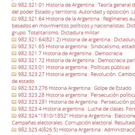
982:321.01 Historia de Argentina : Teoría general de
del poder Estado y territorio. Autoridad y oposición. 
982:321.64 Historia de la Argentina : Regímenes a
basados en movimientos políticos y nacionalistas. Dic
grupo. Totalitarismo. Dictadura militar
982:321.64(821.2) Historia de argentina : Dictadur
982:321.65 Historia argentina : Sindicalismo, esta
982:321.7 Historia de Argentina : Democracia
982:321.72 Historia de Argentina : Democracia par
982:323.01 Historia argentina : Políticas públicas
982:323.27 Historia argentina : Revolución. Cambio
de estado
982:323.276 Historia Argentina : Golpe de Estado
982:323.28 Historia argentina : Persecución polític
982:323.281 Historia de Argentina : Persecución po
982:323.4 Historia argentina : Lucha de clases. Fo
982:324 "1810/1852" Historia Argentina : Eleccione
Campañas electorales. Corrupción electoral. Resulta
982:325.4(826.5) Historia Argentina : Administración