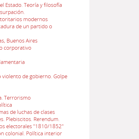
l Estado. Teoría y filosofía
Usurpación.
utoritarios modernos
tadura de un partido o
as, Buenos Aires
do corporativo
lamentaria
 violento de gobierno. Golpe
a. Terrorismo
lítica
rmas de luchas de clases
s. Plebiscitos. Rerendum.
dos electorales "1810/1852"
 colonial. Política interior