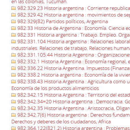
en las colonias, Tucumán.
982:329.23 Historia argentina : Corriente republic
982:329.42 Historia argentina : movimientos de sep
982:329(82) Partidos políticos, Argentina
982:33 Historia de Argentina : Economía. Ciencia 
982:331 Historia argentina : Trabajo. Empleo. Orga
982:331.104 Historia argentina : Relaciones laboral
industriales. Relaciones de trabajo. Relaciones human
982:331.105.44 Historia Argentina : Organizacione
982:332.1 Historia Argentina : Economía regional, e
982:336.22 Historia Argentina. Impuestos (Finanza
982:338.2 Historia argentina : Economía de la vivi
982:338.43 Historia Argentina : Agricultura como 
Economía de los productos alimenticios
982:342.15 Historia Argentina : Territorio del est
982:342.34=20 Historia argentina : Democracia. Go
982:342.35 Historia Argentina : Aristocracia, Oliga
982:342.7(6) Historia argentina : Derechos funda
Derechos y deberes de los ciudadanos, Africa
982:364.122(821.2) Historia argentina : Problemas