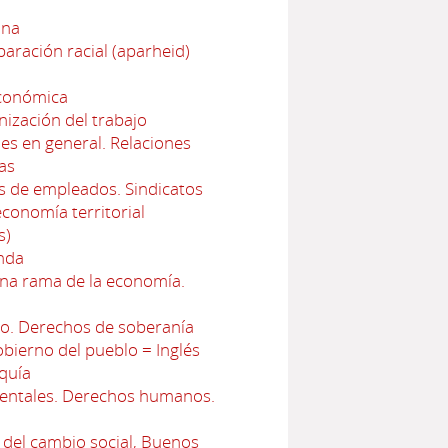
ana
aración racial (aparheid)
económica
nización del trabajo
es en general. Relaciones
as
s de empleados. Sindicatos
conomía territorial
s)
enda
una rama de la economía.
ado. Derechos de soberanía
bierno del pueblo = Inglés
rquía
mentales. Derechos humanos.
 del cambio social, Buenos