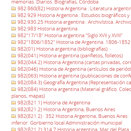
memorias. Diarios. Biografías, Córdoba
982:860(82) Historia Argentina : Literatura argenti
982:929 Historia Argentina : Estudios biográficos y
982:930.25 Historia argentina : Archivística. Archiv
982:983 Historia argentina
982"17/18" Historia argentina "Siglo XVII y XVIII"
982"1806/1852" Historia de Argentina. 1806-1852
982(01) Historia argentina (bibliografías)
982(041) Historia argentina (panfletos, folletos)
982(044.2) Historia Argentina.(cartas privadas, co
982(046) Historia de Argentina (artículos de periód
982(063) Historia argentina (publicaciones de confe
982(084.3) Geografía Argentina (Representación ca
982(084) Historia argentina (Material gráfico. Colec
planos, mapas)
982(821.1) Historia de Argentina
982(821.2) Historia Argentina, Buenos Aires
982(821.2) : 352 Historia Argentina, Buenos Aires 
inferior. Gorbierno local.Administración municipal
982(821.2):314.7 Historia argentina, Mar del Plata 