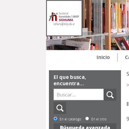
Inicio
C
El que busca,
encuentra...
>
9
En el catálogo
En el sitio
Búsqueda avanzada