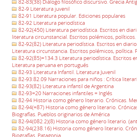
82-83(38) Diálogo filosófico discursivo. Grecia Anti
82-9 Literatura juvenil
82-91 Literatura popular. Ediciones populares
82-92 Literatura periodística
82-92(450) Literatura periodística. Escritos en diari
literatura circunstancial. Escritos polémicos, políticos. 
82-92(82) Literatura periodística. Escritos en diario
Literatura circunstancia. Escritos polémicos, política. 
82-92(85)=134.3 Literatura periodística. Escritos en d
Literatura peruana en portugués
82-93 Literatura Infantil. Literatura Juvenil
82-93:82.09 Narraciones para niños : Crítica literar
82-93(82) Literatura infantil de Argentina
82-93=20 Narraciones infantiles = Inglés
82-94 Historia como género literario. Crónicas. Mem
82-94(=87) Historia como género literario. Crónica
Biografías. Pueblos originarios de América
82-94(082.2)(8) Historia como género literario. (an
82-94(238.16) Historia como género literario. Crón
Biografías. Patagonia