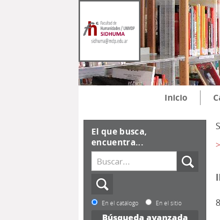
Inicio
C
El que busca,
encuentra...
>
8
En el catálogo
En el sitio
Búsqueda avanzada