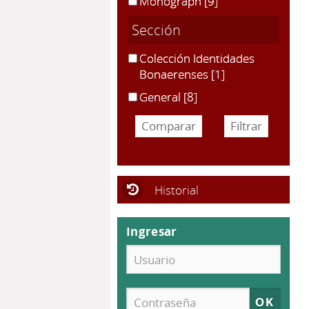
Monograph
[9]
Sección
Colección Identidades
Bonaerenses
[1]
General
[8]
Historial
Ingresar