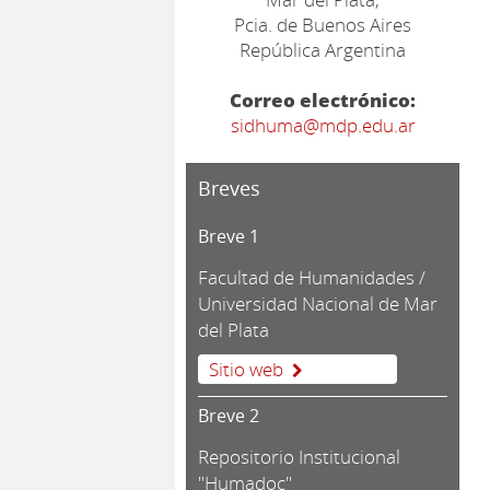
Pcia. de Buenos Aires
República Argentina
Correo electrónico:
sidhuma@mdp.edu.ar
Breves
Breve 1
Facultad de Humanidades /
Universidad Nacional de Mar
del Plata
Sitio web
Breve 2
Repositorio Institucional
"Humadoc"