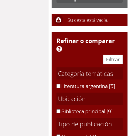
refinar o comparar
Categoría temáticas
Literatura argentina
[5]
Ubicación
Biblioteca principal
[9]
Tipo de publicación