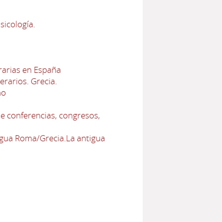
sicología.
erarias en España
terarios. Grecia.
no
e conferencias, congresos,
tigua Roma/Grecia.La antigua