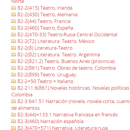
Norte.
82-2(415) Teatro, Irlanda
82-2(430) Teatro, Alemania
82-2(44) Teatro, Francia
82-2(460) Teatro, España
82-2(470-33) Teatro-Rusia Central Occidental
82-2(72) Literatura. Teatro, México
82-2(8) Literatura-Teatro
82-2(82) Literatura. Teatro. Argentina
82-2(821.2) Teatro, Buenos Aires (provincia)
82-2(861) Teatro. Obras de teatro, Colombia
82-2(899) Teatro. Uruguay.
82-2=50 Teatro = Italiano
82-211.6(861) Novelas históricas. Novelas políticas
Colombia
82-3:641.51 Narración (novela, novela corta, cuent
de alimentos
82-3(44)=133.1 Narrativa francesa en francés.
82-3(460) Narración española
82-3(470+571) Narrativa. Literatura rusa