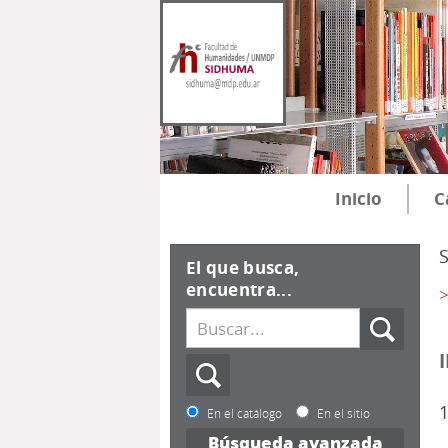
Inicio
C
El que busca,
encuentra...
>
1
En el catálogo
En el sitio
Búsqueda avanzada