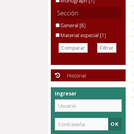
Monograph
[7]
Sección
General
[6]
Material especial
[1]
Historial
Ingresar