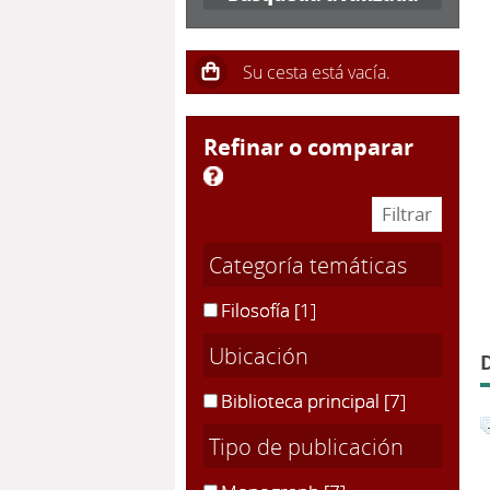
refinar o comparar
Categoría temáticas
Filosofía
[1]
Ubicación
Biblioteca principal
[7]
Tipo de publicación