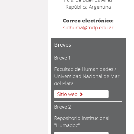
República Argentina
Correo electrónico:
sidhuma@mdp.edu.ar
Breves
Breve 1
Facultad de Humanidades /
Universidad Nacional de Mar
del Plata
Sitio web
Breve 2
Repositorio Institucional
"Humadoc"