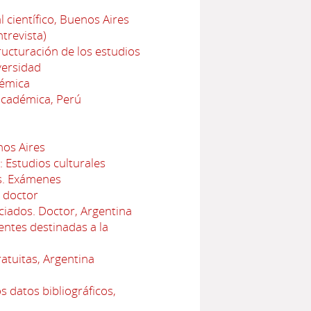
 científico, Buenos Aires
trevista)
ructuración de los estudios
versidad
démica
académica, Perú
nos Aires
: Estudios culturales
s. Exámenes
 doctor
iados. Doctor, Argentina
ntes destinadas a la
atuitas, Argentina
s datos bibliográficos,