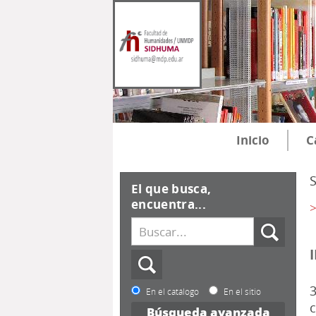
Inicio
C
El que busca,
encuentra...
>
3
En el catálogo
En el sitio
c
Búsqueda avanzada