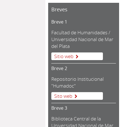
Breves
Breve 1
Facultad de Humanidades /
Universidad Nacional de Mar
del Plata
Sitio web
Breve 2
Repositorio Institucional
"Humadoc"
Sito web
Breve 3
Biblioteca Central de la
Universidad Nacional de Mar