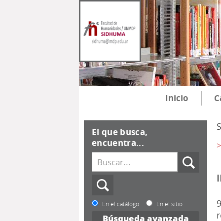
Inicio
C
El que busca,
encuentra...
>
9
En el catálogo
En el sitio
r
Búsqueda avanzada