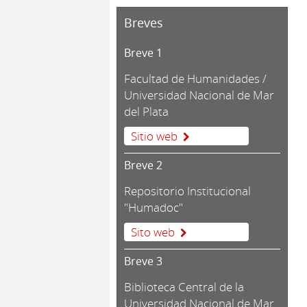
Breves
Breve 1
Facultad de Humanidades /
Universidad Nacional de Mar
del Plata
Sitio web
Breve 2
Repositorio Institucional
"Humadoc"
Sito web
Breve 3
Biblioteca Central de la
Universidad Nacional de Mar