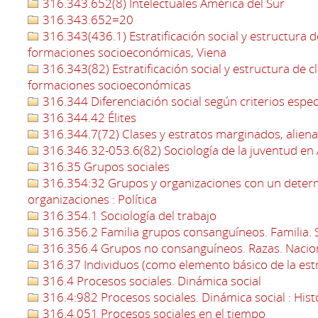
316.343.652(8) Intelectuales América del Sur
316.343.652=20
316.343(436.1) Estratificación social y estructura d
formaciones socioeconómicas, Viena
316.343(82) Estratificación social y estructura de c
formaciones socioeconómicas
316.344 Diferenciación social según criterios espec
316.344.42 Élites
316.344.7(72) Clases y estratos marginados, aliena
316.346.32-053.6(82) Sociología de la juventud en
316.35 Grupos sociales
316.354:32 Grupos y organizaciones con un determi
organizaciones : Política
316.354.1 Sociología del trabajo
316.356.2 Familia grupos consanguíneos. Familia. So
316.356.4 Grupos no consanguíneos. Razas. Nacio
316.37 Individuos (como elemento básico de la estr
316.4 Procesos sociales. Dinámica social
316.4:982 Procesos sociales. Dinámica social : Hist
316.4.051 Procesos sociales en el tiempo