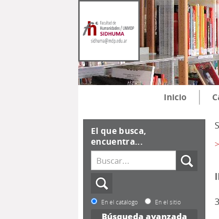
Inicio
C
El que busca,
encuentra...
>
3
En el catálogo
En el sitio
Búsqueda avanzada