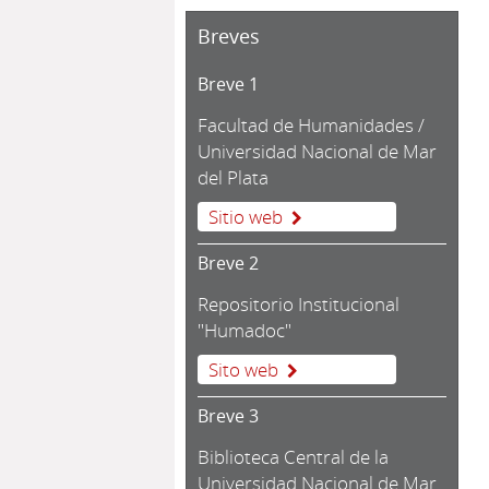
Breves
Breve 1
Facultad de Humanidades /
Universidad Nacional de Mar
del Plata
Sitio web
Breve 2
Repositorio Institucional
"Humadoc"
Sito web
Breve 3
Biblioteca Central de la
Universidad Nacional de Mar