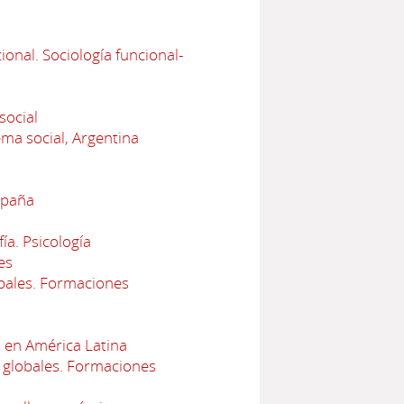
onal. Sociología funcional-
social
ema social, Argentina
spaña
ía. Psicología
es
bales. Formaciones
 en América Latina
 globales. Formaciones