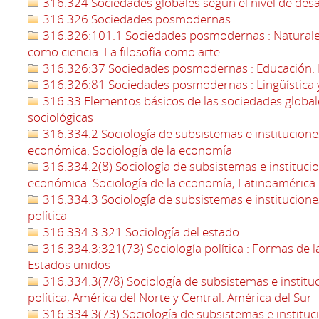
316.324 Sociedades globales según el nivel de des
316.326 Sociedades posmodernas
316.326:101.1 Sociedades posmodernas : Naturaleza d
como ciencia. La filosofía como arte
316.326:37 Sociedades posmodernas : Educación. 
316.326:81 Sociedades posmodernas : Lingüística 
316.33 Elementos básicos de las sociedades globa
sociológicas
316.334.2 Sociología de subsistemas e institucion
económica. Sociología de la economía
316.334.2(8) Sociología de subsistemas e instituci
económica. Sociología de la economía, Latinoamérica
316.334.3 Sociología de subsistemas e instituciones
política
316.334.3:321 Sociología del estado
316.334.3:321(73) Sociología política : Formas de la
Estados unidos
316.334.3(7/8) Sociología de subsistemas e instituci
política, América del Norte y Central. América del Sur
316.334.3(73) Sociología de subsistemas e instituci