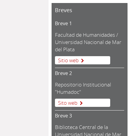
Breves
Breve 1
Facultad de Humanidades /
Universidad Nacional de Mar
del Plata
Sitio web
Breve 2
Repositorio Institucional
"Humadoc"
Sito web
Breve 3
Biblioteca Central de la
Universidad Nacional de Mar