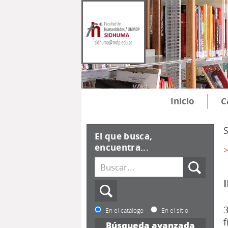
Inicio
C
El que busca,
encuentra...
>
3
En el catálogo
En el sitio
f
Búsqueda avanzada