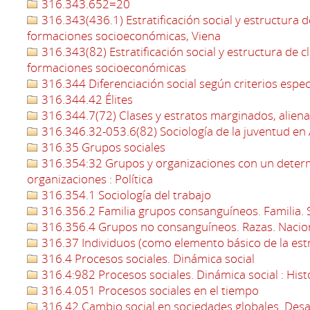
316.343.652=20
316.343(436.1) Estratificación social y estructura d
formaciones socioeconómicas, Viena
316.343(82) Estratificación social y estructura de c
formaciones socioeconómicas
316.344 Diferenciación social según criterios espec
316.344.42 Élites
316.344.7(72) Clases y estratos marginados, aliena
316.346.32-053.6(82) Sociología de la juventud en
316.35 Grupos sociales
316.354:32 Grupos y organizaciones con un determi
organizaciones : Política
316.354.1 Sociología del trabajo
316.356.2 Familia grupos consanguíneos. Familia. So
316.356.4 Grupos no consanguíneos. Razas. Nacio
316.37 Individuos (como elemento básico de la estr
316.4 Procesos sociales. Dinámica social
316.4:982 Procesos sociales. Dinámica social : Hist
316.4.051 Procesos sociales en el tiempo
316.42 Cambio social en sociedades globales. Desarr