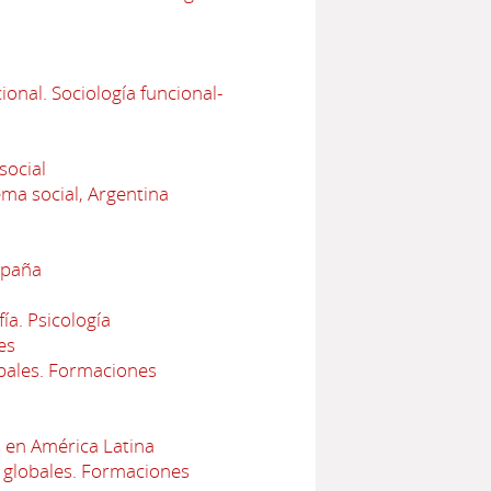
onal. Sociología funcional-
social
ema social, Argentina
spaña
ía. Psicología
es
bales. Formaciones
 en América Latina
 globales. Formaciones