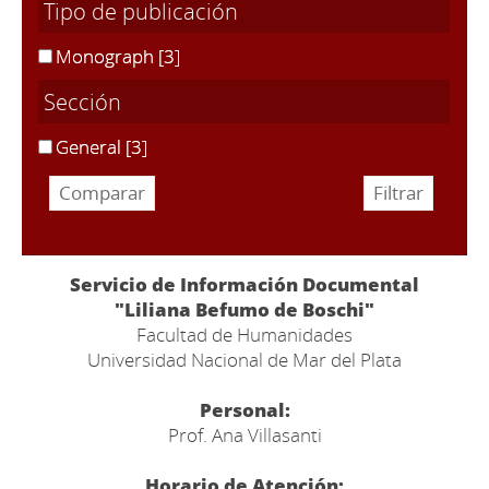
Tipo de publicación
Monograph
[3]
Sección
General
[3]
Servicio de Información Documental
"Liliana Befumo de Boschi"
Facultad de Humanidades
Universidad Nacional de Mar del Plata
Personal:
Prof. Ana Villasanti
Horario de Atención: