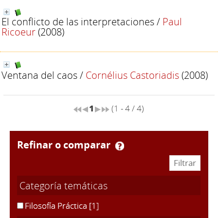
El conflicto de las interpretaciones
/
Paul
Ricoeur
(2008)
Ventana del caos
/
Cornélius Castoriadis
(2008)
1
(1 - 4 / 4)
refinar o comparar
Categoría temáticas
Filosofía Práctica
[1]