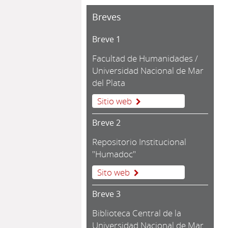
Breves
Breve 1
Facultad de Humanidades /
Universidad Nacional de Mar
del Plata
Sitio web
Breve 2
Repositorio Institucional
"Humadoc"
Sito web
Breve 3
Biblioteca Central de la
Universidad Nacional de Mar