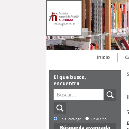
Inicio
C
El que busca,
encuentra...
S
En el catálogo
En el sitio
E
Búsqueda avanzada