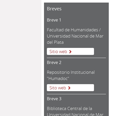
Breves
Breve 1
Facultad de Humanidades /
Universidad Nacional de Mar
del Plata
Sitio web
Breve 2
Repositorio Institucional
"Humadoc"
Sito web
Breve 3
Biblioteca Central de la
Universidad Nacional de Mar