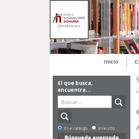
Inicio
C
El que busca,
encuentra...
>
En el catálogo
En el sitio
Búsqueda avanzada