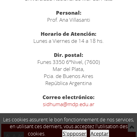
Personal:
Prof. Ana Villasanti
Horario de Atención:
Lunes a Viernes de 14 a 18 hs.
Dir. postal:
Funes 3350 6ºNivel, (7600)
Mar del Plata,
Pcia. de Buenos Aires
República Argentina
Correo electrónico:
sidhuma@mdp.edu.ar
Les cookies assurent le bon fonctionnement de nos services,
en utilisant ces derniers, vous acceptez l'utilisation des
cookies.
S'opposer
Aceptar
A-
A
A+