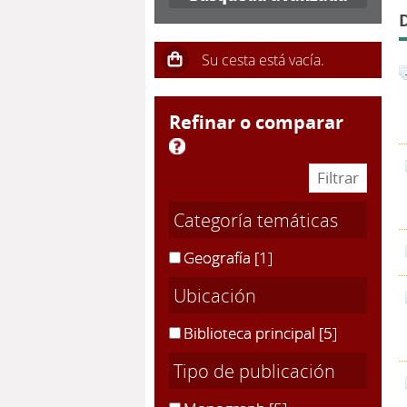
refinar o comparar
Categoría temáticas
Geografía
[1]
Ubicación
Biblioteca principal
[5]
Tipo de publicación