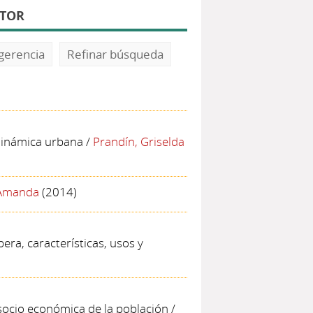
UTOR
gerencia
Refinar búsqueda
dinámica urbana
/
Prandín, Griselda
 Amanda
(2014)
pera, características, usos y
 socio económica de la población
/