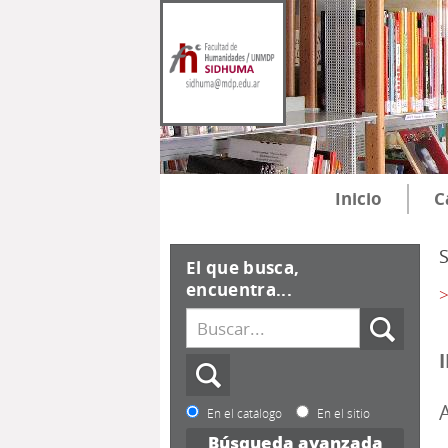
Inicio
C
El que busca,
encuentra...
>
A
En el catálogo
En el sitio
Búsqueda avanzada