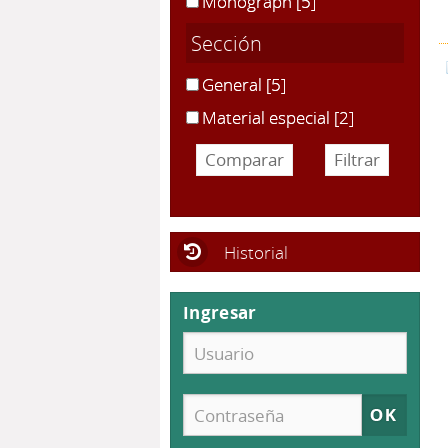
Monograph
[5]
Sección
General
[5]
Material especial
[2]
Historial
Ingresar