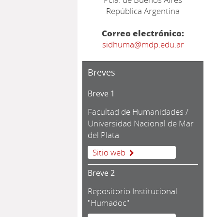
República Argentina
Correo electrónico:
sidhuma@mdp.edu.ar
Breves
Breve 1
Facultad de Humanidades /
Universidad Nacional de Mar
del Plata
Sitio web
Breve 2
Repositorio Institucional
"Humadoc"