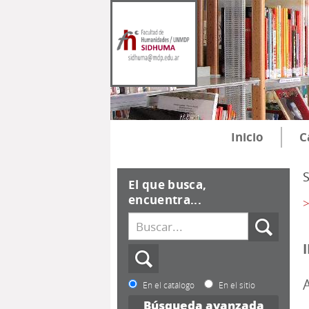
Inicio
C
El que busca,
encuentra...
>
En el catálogo
En el sitio
Búsqueda avanzada