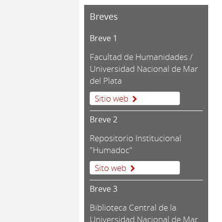
Breves
Breve 1
Facultad de Humanidades /
Universidad Nacional de Mar
del Plata
Sitio web
Breve 2
Repositorio Institucional
"Humadoc"
Sito web
Breve 3
Biblioteca Central de la
Universidad Nacional de Mar