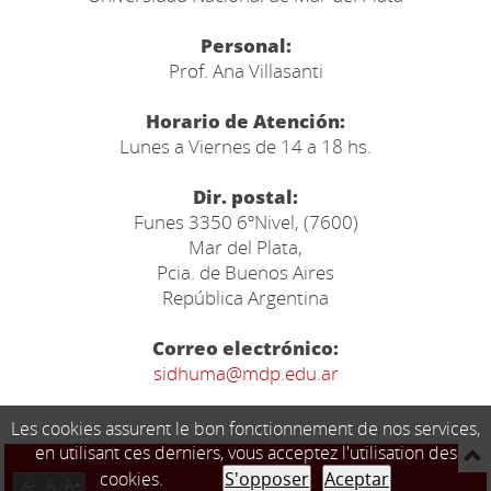
Personal:
Prof. Ana Villasanti
Horario de Atención:
Lunes a Viernes de 14 a 18 hs.
Dir. postal:
Funes 3350 6ºNivel, (7600)
Mar del Plata,
Pcia. de Buenos Aires
República Argentina
Correo electrónico:
sidhuma@mdp.edu.ar
Les cookies assurent le bon fonctionnement de nos services,
en utilisant ces derniers, vous acceptez l'utilisation des
cookies.
S'opposer
Aceptar
A-
A
A+