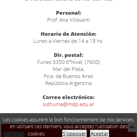
Personal:
Prof. Ana Villasanti
Horario de Atención:
Lunes a Viernes de 14 a 18 hs.
Dir. postal:
Funes 3350 6ºNivel, (7600)
Mar del Plata,
Pcia. de Buenos Aires
República Argentina
Correo electrónico:
sidhuma@mdp.edu.ar
Les cookies assurent le bon fonctionnement de nos services,
en utilisant ces derniers, vous acceptez l'utilisation des
cookies.
S'opposer
Aceptar
A-
A
A+