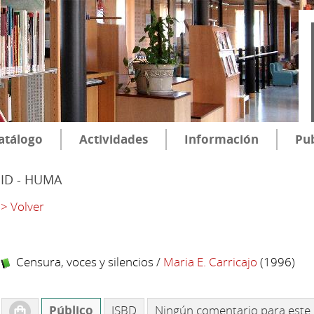
atálogo
Actividades
Información
Pub
SID - HUMA
> Volver
Censura, voces y silencios
/
Maria E. Carricajo
(1996)
Público
ISBD
Ningún comentario para este 