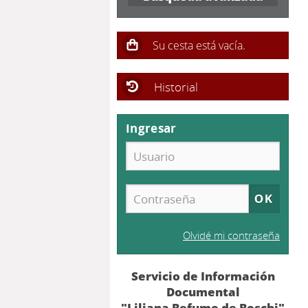
Historial
Ingresar
Olvidé mi contraseña
Servicio de Información
Documental
"Liliana Befumo de Boschi"