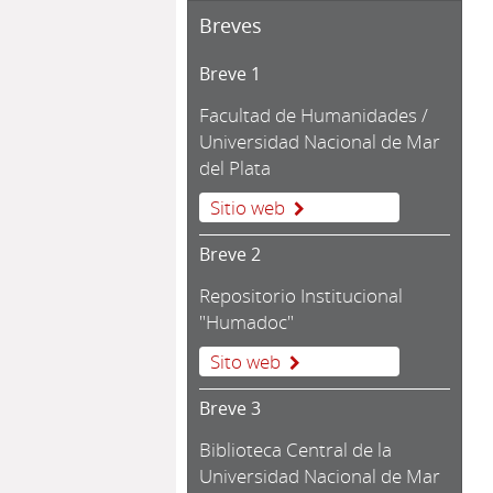
Breves
Breve 1
Facultad de Humanidades /
Universidad Nacional de Mar
del Plata
Sitio web
Breve 2
Repositorio Institucional
"Humadoc"
Sito web
Breve 3
Biblioteca Central de la
Universidad Nacional de Mar