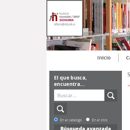
Inicio
C
El que busca,
encuentra...
>
En el catálogo
En el sitio
Búsqueda avanzada