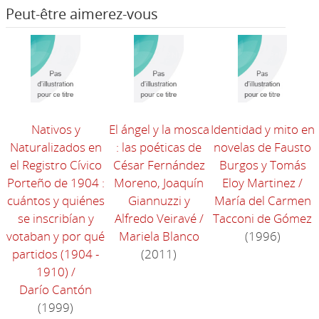
Peut-être aimerez-vous
Nativos y
El ángel y la mosca
Identidad y mito en
Naturalizados en
: las poéticas de
novelas de Fausto
el Registro Cívico
César Fernández
Burgos y Tomás
Porteño de 1904 :
Moreno, Joaquín
Eloy Martinez
/
cuántos y quiénes
Giannuzzi y
María del Carmen
se inscribían y
Alfredo Veiravé
/
Tacconi de Gómez
votaban y por qué
Mariela Blanco
(1996)
partidos (1904 -
(2011)
1910)
/
Darío Cantón
(1999)