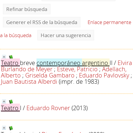
Refinar búsqueda
Generer el RSS de la búsqueda
Enlace permanente
a la búsqueda
Hacer una sugerencia
Teatro
breve
contemporáneo
argentino
II
/
Elvira
Burlando de Meyer
;
Esteve, Patricio
;
Adellach,
Alberto
;
Griselda Gambaro
;
Eduardo Pavlovsky
;
Juan Bautista Alberdi
(impr. de 1983)
Teatro
I
/
Eduardo Rovner
(2013)