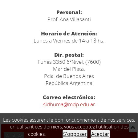
Personal:
Prof. Ana Villasanti
Horario de Atención:
Lunes a Viernes de 14 a 18 hs.
Dir. postal:
Funes 3350 6ºNivel, (7600)
Mar del Plata,
Pcia. de Buenos Aires
República Argentina
Correo electrónico:
sidhuma@mdp.edu.ar
Les cookies assurent le bon fonctionnement de nos services,
en utilisant ces derniers, vous acceptez l'utilisation des
cookies.
S'opposer
Aceptar
A-
A
A+