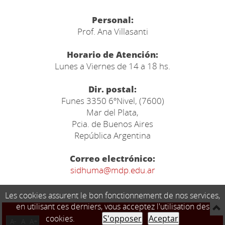
Personal:
Prof. Ana Villasanti
Horario de Atención:
Lunes a Viernes de 14 a 18 hs.
Dir. postal:
Funes 3350 6ºNivel, (7600)
Mar del Plata,
Pcia. de Buenos Aires
República Argentina
Correo electrónico:
sidhuma@mdp.edu.ar
Les cookies assurent le bon fonctionnement de nos services,
en utilisant ces derniers, vous acceptez l'utilisation des
cookies.
S'opposer
Aceptar
A-
A
A+