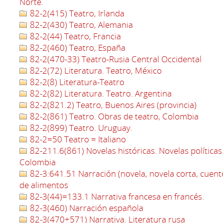
Norte.
82-2(415) Teatro, Irlanda
82-2(430) Teatro, Alemania
82-2(44) Teatro, Francia
82-2(460) Teatro, España
82-2(470-33) Teatro-Rusia Central Occidental
82-2(72) Literatura. Teatro, México
82-2(8) Literatura-Teatro
82-2(82) Literatura. Teatro. Argentina
82-2(821.2) Teatro, Buenos Aires (provincia)
82-2(861) Teatro. Obras de teatro, Colombia
82-2(899) Teatro. Uruguay.
82-2=50 Teatro = Italiano
82-211.6(861) Novelas históricas. Novelas políticas
Colombia
82-3:641.51 Narración (novela, novela corta, cuent
de alimentos
82-3(44)=133.1 Narrativa francesa en francés.
82-3(460) Narración española
82-3(470+571) Narrativa. Literatura rusa