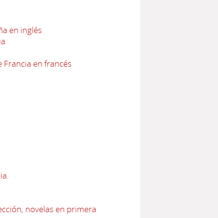
a en inglés
ia
 Francia en francés
ia.
ección, novelas en primera