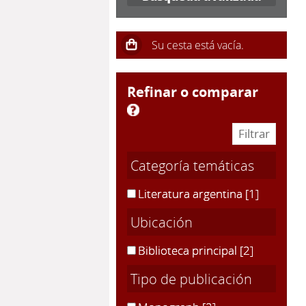
refinar o comparar
Categoría temáticas
Literatura argentina
[1]
Ubicación
Biblioteca principal
[2]
Tipo de publicación