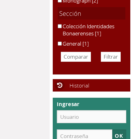
Monograph
[2]
Sección
Colección Identidades
Bonaerenses
[1]
General
[1]
Historial
Ingresar