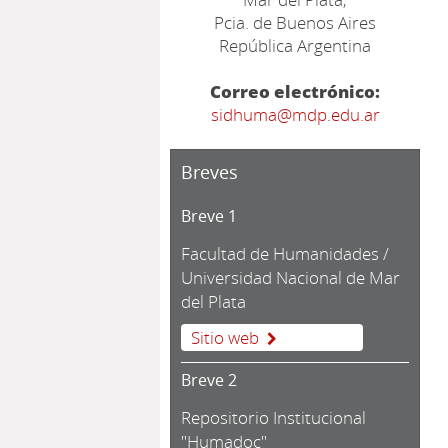
Pcia. de Buenos Aires
República Argentina
Correo electrónico:
sidhuma@mdp.edu.ar
Breves
Breve 1
Facultad de Humanidades /
Universidad Nacional de Mar
del Plata
Sitio web
Breve 2
Repositorio Institucional
"Humadoc"