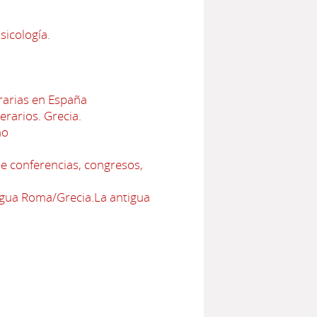
sicología.
erarias en España
terarios. Grecia.
no
e conferencias, congresos,
tigua Roma/Grecia.La antigua