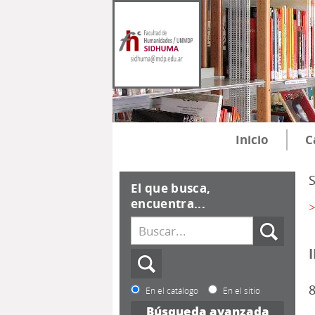
Inicio
C
El que busca,
encuentra...
>
8
En el catálogo
En el sitio
Búsqueda avanzada