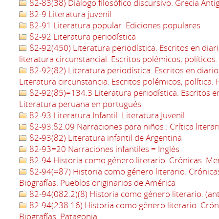
82-83(38) Diálogo filosófico discursivo. Grecia Anti
82-9 Literatura juvenil
82-91 Literatura popular. Ediciones populares
82-92 Literatura periodística
82-92(450) Literatura periodística. Escritos en diari
literatura circunstancial. Escritos polémicos, políticos. 
82-92(82) Literatura periodística. Escritos en diario
Literatura circunstancia. Escritos polémicos, política. 
82-92(85)=134.3 Literatura periodística. Escritos en d
Literatura peruana en portugués
82-93 Literatura Infantil. Literatura Juvenil
82-93:82.09 Narraciones para niños : Crítica literar
82-93(82) Literatura infantil de Argentina
82-93=20 Narraciones infantiles = Inglés
82-94 Historia como género literario. Crónicas. Mem
82-94(=87) Historia como género literario. Crónica
Biografías. Pueblos originarios de América
82-94(082.2)(8) Historia como género literario. (an
82-94(238.16) Historia como género literario. Crón
Biografías. Patagonia