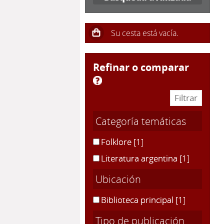
refinar o comparar
Categoría temáticas
Folklore
[1]
Literatura argentina
[1]
Ubicación
Biblioteca principal
[1]
Tipo de publicación