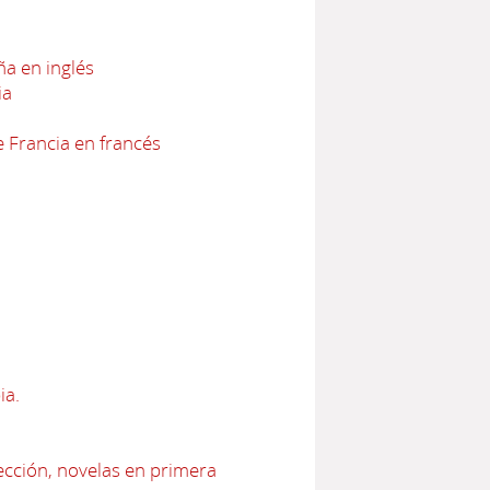
a en inglés
ia
 Francia en francés
ia.
ección, novelas en primera