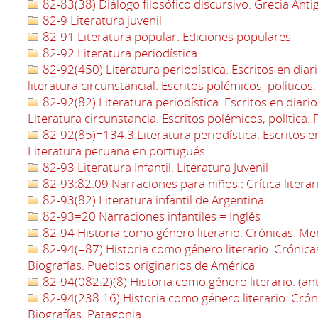
82-83(38) Diálogo filosófico discursivo. Grecia Anti
82-9 Literatura juvenil
82-91 Literatura popular. Ediciones populares
82-92 Literatura periodística
82-92(450) Literatura periodística. Escritos en diari
literatura circunstancial. Escritos polémicos, políticos. 
82-92(82) Literatura periodística. Escritos en diario
Literatura circunstancia. Escritos polémicos, política. 
82-92(85)=134.3 Literatura periodística. Escritos en d
Literatura peruana en portugués
82-93 Literatura Infantil. Literatura Juvenil
82-93:82.09 Narraciones para niños : Crítica literar
82-93(82) Literatura infantil de Argentina
82-93=20 Narraciones infantiles = Inglés
82-94 Historia como género literario. Crónicas. Mem
82-94(=87) Historia como género literario. Crónica
Biografías. Pueblos originarios de América
82-94(082.2)(8) Historia como género literario. (an
82-94(238.16) Historia como género literario. Crón
Biografías. Patagonia