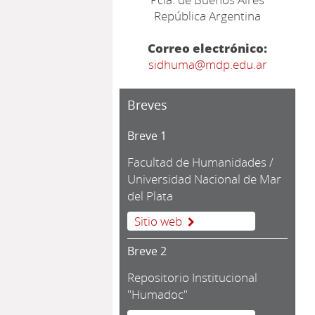
República Argentina
Correo electrónico:
sidhuma@mdp.edu.ar
Breves
Breve 1
Facultad de Humanidades /
Universidad Nacional de Mar
del Plata
Sitio web
Breve 2
Repositorio Institucional
"Humadoc"