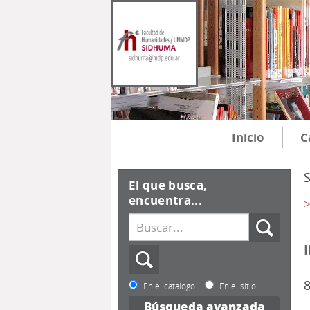
Inicio
C
El que busca,
encuentra...
>
8
En el catálogo
En el sitio
Búsqueda avanzada