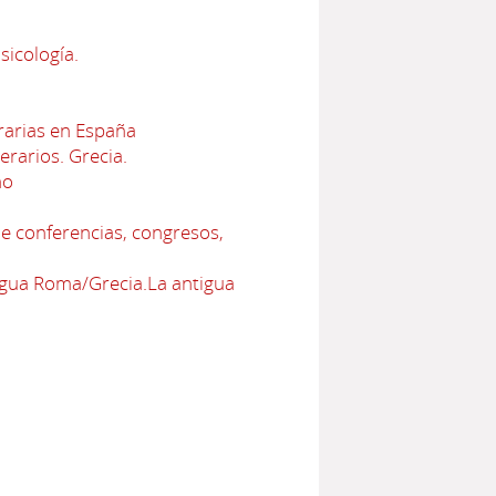
sicología.
erarias en España
terarios. Grecia.
no
e conferencias, congresos,
tigua Roma/Grecia.La antigua