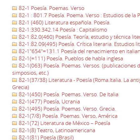
82-1 Poesía. Poemas. Verso
82-1 : 801.7 Poesía. Poema. Verso : Estudios de la P
82-1 (460) Literatura española. Poesía.
82-1:330.342.14 Poesía : Capitalismo
82-1:82.0(460) Poesía. Teoría, estudio y técnica lit
82-1:82.09(495) Poesía. Crítica literaria. Estudios li
82-1"654"=131.1 Poesía del renacimiento en italia
82-1(=111) Poesía. Pueblos de habla inglesa
82-1(063) Poesía. Poemas. Versos. (publicaciones d
simposios, etc.)
82-1(37/38) Literatura - Poesía (Roma.Italia. La an
Grecia)
82-1(450) Poesía. Poemas. Verso. De Italia
82-1(477) Poesía, Ucrania
82-1(495) Poesía. Poemas. Verso. Grecia.
82-1(7/8) Poesía. Poemas. Verso, América
82-1(72) Literatura de México – Poesía
82-1(8) Teatro, Latinoamericana
82-1(81) Poesía (Brasil)