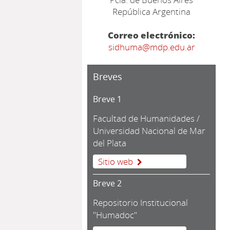
República Argentina
Correo electrónico:
sidhuma@mdp.edu.ar
Breves
Breve 1
Facultad de Humanidades /
Universidad Nacional de Mar
del Plata
Sitio web
Breve 2
Repositorio Institucional
"Humadoc"