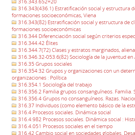
316.343.652=20
316.343(436.1) Estratificación social y estructura d
formaciones socioeconómicas, Viena
316.343(82) Estratificación social y estructura de c
formaciones socioeconómicas
316.344 Diferenciación social según criterios espec
316.344.42 Élites
316.344.7(72) Clases y estratos marginados, aliena
316.346.32-053.6(82) Sociología de la juventud en
316.35 Grupos sociales
316.354:32 Grupos y organizaciones con un determi
organizaciones : Política
316.354.1 Sociología del trabajo
316.356.2 Familia grupos consanguíneos. Familia. So
316.356.4 Grupos no consanguíneos. Razas. Nacio
316.37 Individuos (como elemento básico de la estr
316.4 Procesos sociales. Dinámica social
316.4:982 Procesos sociales. Dinámica social : Hist
316.4.051 Procesos sociales en el tiempo
316.42 Cambio social en sociedades globales. Desarr