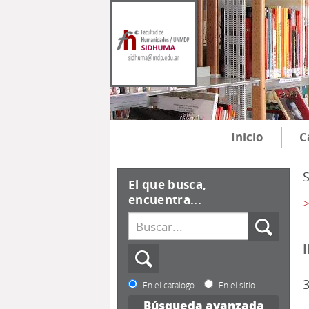
Inicio
C
El que busca,
encuentra...
>
3
En el catálogo
En el sitio
Búsqueda avanzada