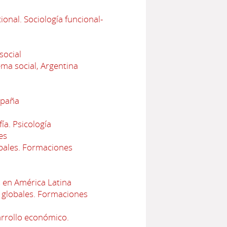
onal. Sociología funcional-
social
ema social, Argentina
spaña
ía. Psicología
es
bales. Formaciones
 en América Latina
 globales. Formaciones
arrollo económico.