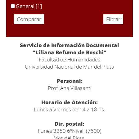
General
[1]
Servicio de Información Documental
"Liliana Befumo de Boschi"
Facultad de Humanidades
Universidad Nacional de Mar del Plata
Personal:
Prof. Ana Villasanti
Horario de Atención:
Lunes a Viernes de 14 a 18 hs.
Dir. postal:
Funes 3350 6ºNivel, (7600)
Mar del Plata,