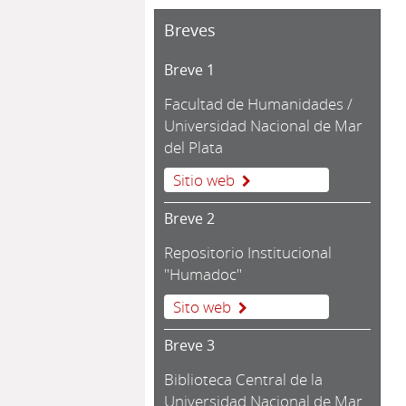
Breves
Breve 1
Facultad de Humanidades /
Universidad Nacional de Mar
del Plata
Sitio web
Breve 2
Repositorio Institucional
"Humadoc"
Sito web
Breve 3
Biblioteca Central de la
Universidad Nacional de Mar