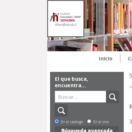
Inicio
C
El que busca,
encuentra...
>
3
En el catálogo
En el sitio
Búsqueda avanzada