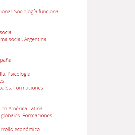
onal. Sociología funcional-
social
ema social, Argentina
spaña
ía. Psicología
es
bales. Formaciones
 en América Latina
 globales. Formaciones
arrollo económico.