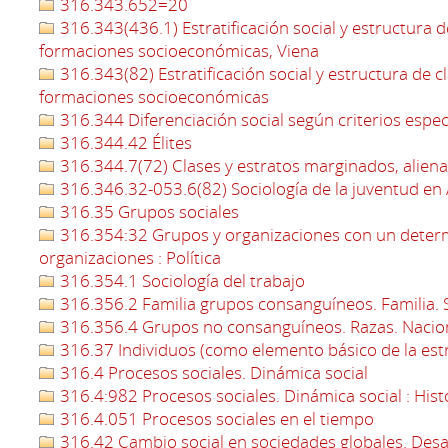
316.343.652=20
316.343(436.1) Estratificación social y estructura d
formaciones socioeconómicas, Viena
316.343(82) Estratificación social y estructura de c
formaciones socioeconómicas
316.344 Diferenciación social según criterios espec
316.344.42 Élites
316.344.7(72) Clases y estratos marginados, aliena
316.346.32-053.6(82) Sociología de la juventud en
316.35 Grupos sociales
316.354:32 Grupos y organizaciones con un determi
organizaciones : Política
316.354.1 Sociología del trabajo
316.356.2 Familia grupos consanguíneos. Familia. So
316.356.4 Grupos no consanguíneos. Razas. Nacio
316.37 Individuos (como elemento básico de la estr
316.4 Procesos sociales. Dinámica social
316.4:982 Procesos sociales. Dinámica social : Hist
316.4.051 Procesos sociales en el tiempo
316.42 Cambio social en sociedades globales. Desarr