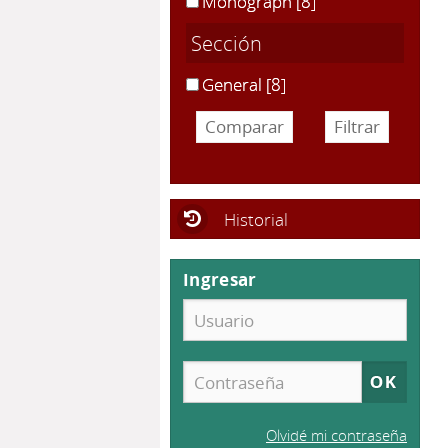
Monograph
[8]
Sección
General
[8]
Historial
Ingresar
Olvidé mi contraseña