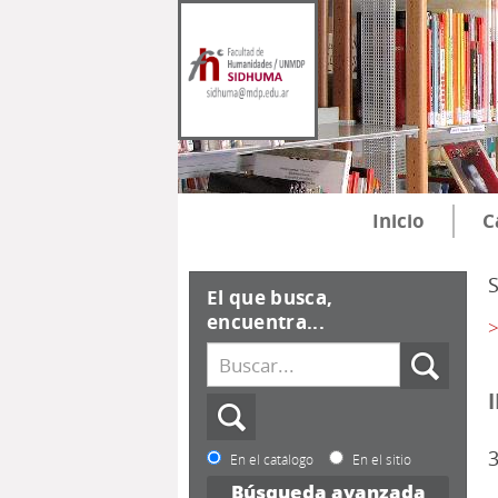
Inicio
C
El que busca,
encuentra...
>
3
En el catálogo
En el sitio
Búsqueda avanzada