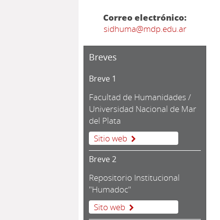
Correo electrónico:
sidhuma@mdp.edu.ar
Breves
Breve 1
Facultad de Humanidades /
Universidad Nacional de Mar
del Plata
Sitio web
Breve 2
Repositorio Institucional
"Humadoc"
Sito web