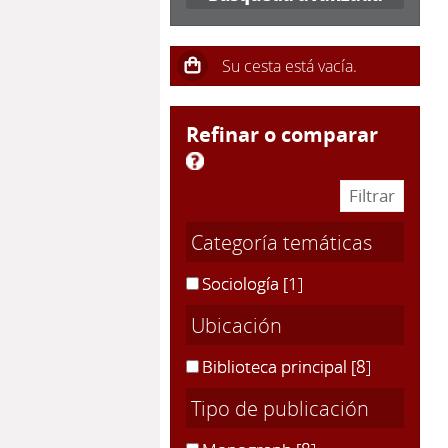
refinar o comparar
Categoría temáticas
Sociología
[1]
Ubicación
Biblioteca principal
[8]
Tipo de publicación