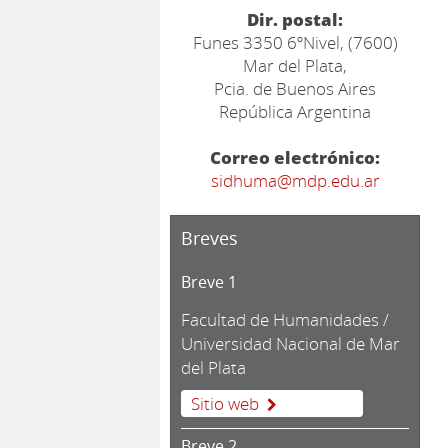
Dir. postal:
Funes 3350 6ºNivel, (7600)
Mar del Plata,
Pcia. de Buenos Aires
República Argentina
Correo electrónico:
sidhuma@mdp.edu.ar
Breves
Breve 1
Facultad de Humanidades /
Universidad Nacional de Mar
del Plata
Sitio web
Breve 2