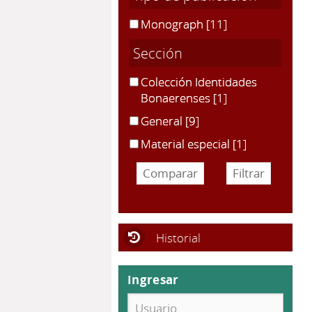
Monograph
[11]
Sección
Colección Identidades
Bonaerenses
[1]
General
[9]
Material especial
[1]
Historial
Ingresar