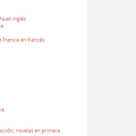
a en inglés
ia
 Francia en francés
ia.
ección, novelas en primera