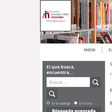
Inicio
C
El que busca,
encuentra...
>
8
En el catálogo
En el sitio
Búsqueda avanzada