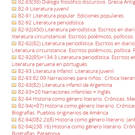
82-83(38) Diálogo filosófico discursivo. Grecia Anti
82-9 Literatura juvenil
82-91 Literatura popular. Ediciones populares
82-92 Literatura periodística
82-92(450) Literatura periodística. Escritos en diari
literatura circunstancial. Escritos polémicos, políticos. 
82-92(82) Literatura periodística. Escritos en diario
Literatura circunstancia. Escritos polémicos, política. 
82-92(85)=134.3 Literatura periodística. Escritos en d
Literatura peruana en portugués
82-93 Literatura Infantil. Literatura Juvenil
82-93:82.09 Narraciones para niños : Crítica literar
82-93(82) Literatura infantil de Argentina
82-93=20 Narraciones infantiles = Inglés
82-94 Historia como género literario. Crónicas. Mem
82-94(=87) Historia como género literario. Crónica
Biografías. Pueblos originarios de América
82-94(082.2)(8) Historia como género literario. (an
82-94(238.16) Historia como género literario. Crón
Biografías. Patagonia