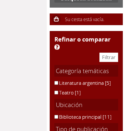
refinar o comparar
Categoría temáticas
Literatura argentina
[5]
Teatro
[1]
Ubicación
Biblioteca principal
[11]
Tipo de publicación