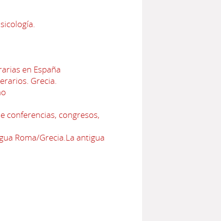
sicología.
erarias en España
terarios. Grecia.
no
e conferencias, congresos,
tigua Roma/Grecia.La antigua