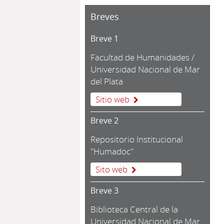
Breves
Breve 1
Facultad de Humanidades /
Universidad Nacional de Mar
del Plata
Sitio web
Breve 2
Repositorio Institucional
"Humadoc"
Sito web
Breve 3
Biblioteca Central de la
Universidad Nacional de Mar