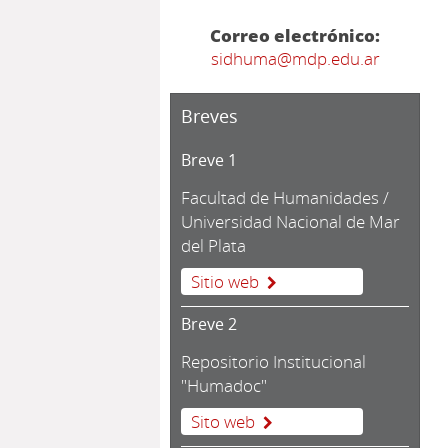
Correo electrónico:
sidhuma@mdp.edu.ar
Breves
Breve 1
Facultad de Humanidades /
Universidad Nacional de Mar
del Plata
Sitio web
Breve 2
Repositorio Institucional
"Humadoc"
Sito web