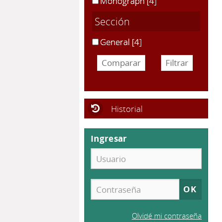
Monograph
[4]
Sección
General
[4]
Historial
Ingresar
Olvidé mi contraseña