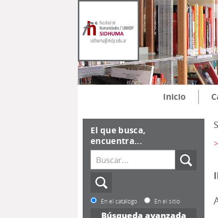
Inicio
C
El que busca,
encuentra...
>
En el catálogo
En el sitio
Búsqueda avanzada