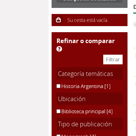
refinar o comparar
Categoría temáticas
Historia Argentina
[1]
Ubicación
Biblioteca principal
[4]
Tipo de publicación